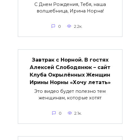
С Днем Рождения, Тебя, наша
волшебница, Ирина Норна!
0
2.2к.
Завтрак с Норной. В гостях
Алексей Слободянюк – сайт
Клуба Окрылённых Женщин
Ирины Норны «Хочу летать»
Это видео будет полезно тем
женщинам, которые хотят
0
2.1к.